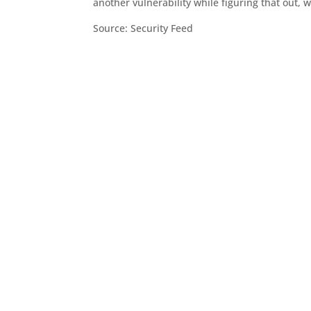
another vulnerability while figuring that out, 
Source: Security Feed