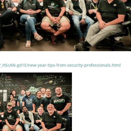
3/_HScAN-gd1E/new-year-tips-from-security-professionals.html