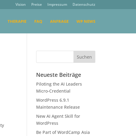
Vision
Preise
Impressum
Datenschutz
THERAPIE
FAQ
ANFRAGE
WP NEWS
l
Neueste Beiträge
Piloting the AI Leaders
Micro-Credential
WordPress 6.9.1
Maintenance Release
New AI Agent Skill for
WordPress
ity
Be Part of WordCamp Asia